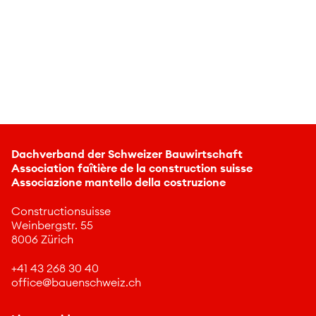
Événement de session, 17
décembre 2019
Dachverband der Schweizer Bauwirtschaft
Association faîtière de la construction suisse
Associazione mantello della costruzione
Constructionsuisse
Weinbergstr. 55
8006 Zürich
+41 43 268 30 40
ff
c
b
nschw
z
ch