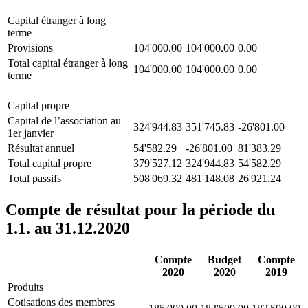
Capital étranger à long
terme
Provisions
104'000.00
104'000.00
0.00
Total capital étranger à long
104'000.00
104'000.00
0.00
terme
Capital propre
Capital de l’association au
324'944.83
351'745.83
-26'801.00
1er janvier
Résultat annuel
54'582.29
-26'801.00
81'383.29
Total capital propre
379'527.12
324'944.83
54'582.29
Total passifs
508'069.32
481'148.08
26'921.24
Compte de résultat pour la période du
1.1. au 31.12.2020
Compte
Budget
Compte
2020
2020
2019
Produits
Cotisations des membres