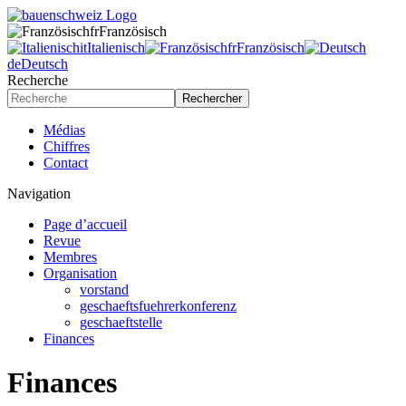
fr
Französisch
it
Italienisch
fr
Französisch
de
Deutsch
Recherche
Rechercher
Médias
Chiffres
Contact
Navigation
Page d’accueil
Revue
Membres
Organisation
vorstand
geschaeftsfuehrerkonferenz
geschaeftstelle
Finances
Finances