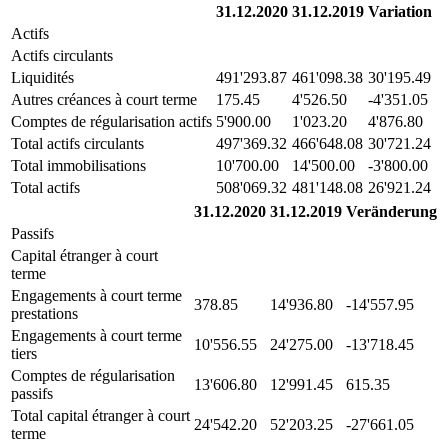
31.12.2020
31.12.2019
Variation
Actifs
Actifs circulants
Liquidités
491'293.87
461'098.38
30'195.49
Autres créances à court terme
175.45
4'526.50
-4'351.05
Comptes de régularisation actifs
5'900.00
1'023.20
4'876.80
Total actifs circulants
497'369.32
466'648.08
30'721.24
Total immobilisations
10'700.00
14'500.00
-3'800.00
Total actifs
508'069.32
481'148.08
26'921.24
31.12.2020
31.12.2019
Veränderung
Passifs
Capital étranger à court
terme
Engagements à court terme
378.85
14'936.80
-14'557.95
prestations
Engagements à court terme
10'556.55
24'275.00
-13'718.45
tiers
Comptes de régularisation
13'606.80
12'991.45
615.35
passifs
Total capital étranger à court
24'542.20
52'203.25
-27'661.05
terme