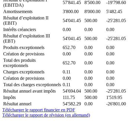
57'841.45
8'500.00
-19'798.60
(EBITDA)
Amortissements
3'800.00
8'000.00
5'482.45
Résultat d’exploitation II
54'041.45
500.00
-25'281.05
(EBIT)
Intérêts créanciers
0.00
0.00
0.00
Résultat d’exploitation III
54'041.45
500.00
-25'281.05
(EBT)
Produits exceptionnels
652.70
0.00
0.00
Création de provisions
0.00
0.00
0.00
Total des produits
652.70
0.00
0.00
exceptionnels
Charges exceptionnels
0.11
0.00
0.00
Création de provisions
0.00
0.00
0.00
Total des charges exceptionnels
0.11
0.00
0.00
Résultat annuel avant impôts
54'694.04
500.00
-25'281.05
Impôts
111.75
500.00
1'519.95
Résultat annuel
54'582.29
0.00
-26'801.00
Télécharger le rapport financier en PDF
Télécharger le rapport de révision (en allemand)