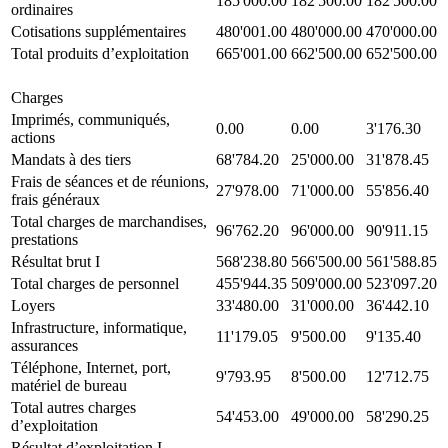
185'000.00
182'500.00
182'500.00
ordinaires
Cotisations supplémentaires
480'001.00
480'000.00
470'000.00
Total produits d’exploitation
665'001.00
662'500.00
652'500.00
Charges
Imprimés, communiqués,
0.00
0.00
3'176.30
actions
Mandats à des tiers
68'784.20
25'000.00
31'878.45
Frais de séances et de réunions,
27'978.00
71'000.00
55'856.40
frais généraux
Total charges de marchandises,
96'762.20
96'000.00
90'911.15
prestations
Résultat brut I
568'238.80
566'500.00
561'588.85
Total charges de personnel
455'944.35
509'000.00
523'097.20
Loyers
33'480.00
31'000.00
36'442.10
Infrastructure, informatique,
11'179.05
9'500.00
9'135.40
assurances
Téléphone, Internet, port,
9'793.95
8'500.00
12'712.75
matériel de bureau
Total autres charges
54'453.00
49'000.00
58'290.25
d’exploitation
Résultat d’exploitation I