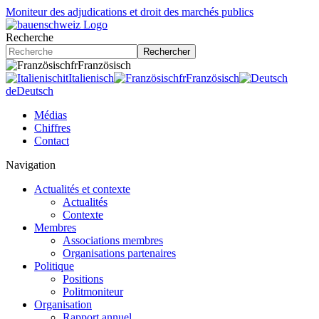
Moniteur des adjudications et droit des marchés publics
Recherche
Rechercher
fr
Französisch
it
Italienisch
fr
Französisch
de
Deutsch
Médias
Chiffres
Contact
Navigation
Actualités et contexte
Actualités
Contexte
Membres
Associations membres
Organisations partenaires
Politique
Positions
Politmoniteur
Organisation
Rapport annuel