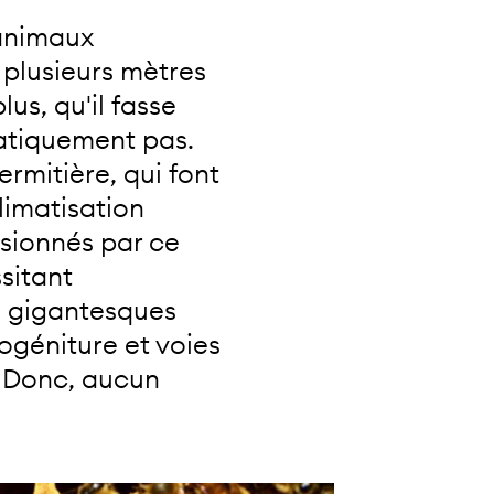
'animaux
e plusieurs mètres
us, qu'il fasse
pratiquement pas.
ermitière, qui font
climatisation
ssionnés par ce
sitant
de gigantesques
ogéniture et voies
. Donc, aucun