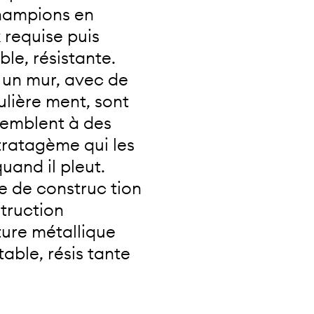
champions en
 requise puis
ble, résistante.
u un mur, avec de
culière ment, sont
ssemblent à des
stratagème qui les
uand il pleut.
e de construc tion
struction
cture métallique
table, résis tante