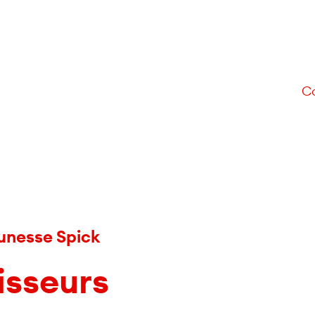
Co
eunesse Spick
isseurs