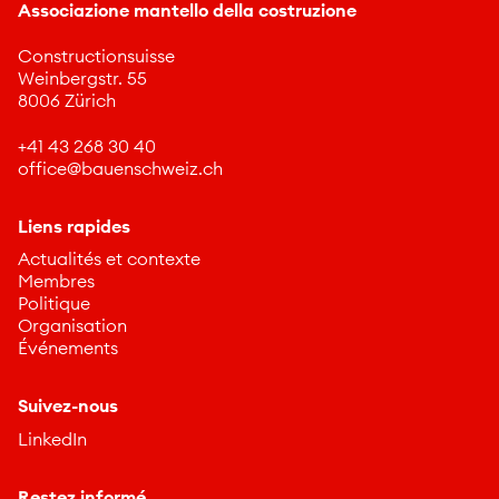
Associazione mantello della costruzione
Constructionsuisse
Weinbergstr. 55
8006 Zürich
+41 43 268 30 40
ff
c
b
nschw
z
ch
Liens rapides
Actualités et contexte
Membres
Politique
Organisation
Événements
Suivez-nous
LinkedIn
Restez informé